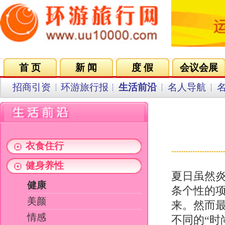
首 页
新 闻
度 假
会议会展
集团VIP
目的地
招商引资
环游旅行报
生活前沿
名人导航
名企在线
同行中心
会员中
夏
来源：新华网 发
衣食住行
健身养性
夏日虽然炎热，却多受女性偏爱。因
健康
条个性的项链，即使只是一个稍低的
美颜
来。然而最近，记者却从各大医院了
情感
不同的“时尚病”困扰。
两性
熬夜
成长在线
脱毛——小心皮肤病
消费时尚
为了让夏日里穿吊带裙更好看，夏
夏女士的腋下进行了简单擦拭后，涂
感觉，几分钟后，腋下变得火热。工
耐一下。15分钟后，工作人员用一
关键字：
腋下还有毛茬，工作人员又用小镊子