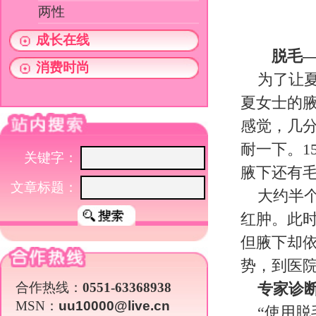
文章标题：
大约半个小时后，虽然毛发脱干净
红肿。此时，工作人员拿出了两块冰
但腋下却依然红肿不消。又过了两天
势，到医院一看，才得知患上了毛囊
合作热线：
0551-63368938
专家诊断
MSN：
uu10000@live.cn
“使用脱毛膏时，出现红肿、热痛是
医院皮肤科专家向丹黎介绍说，脱毛
都会造成红肿过敏，甚至发生皮疹。
不宜使用。此外，使用脱毛膏时只是
一半的毛端一旦扎入毛囊，容易导致
易侵入，也易引起毛囊炎长出小红丘
用前应先做过敏实验。
关于我们
|
英才行动
|
广告服务
|
法律声明
|
代 理 商
Copyright 2026 ©
WWW.UU10000.COM
版权所有：环游旅行网
皖ICP备1
皖公网安备 3401030200