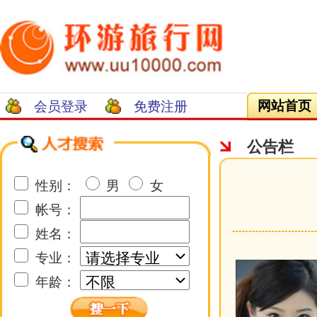
网站首页
人才首页
我的资料
会员登录
免费注册
公告栏
性别：
男
女
情侣对
帐号：
发布日期：2
姓名：
专业：
年龄：
555
公告栏
更多>>
·
情侣对机，畅谈甜蜜私语！
·
青春美女的照片展示！
最新图书
更多>>