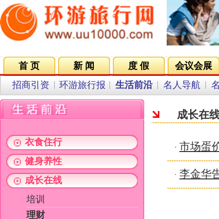
首 页
新 闻
度 假
会议会展
集团VIP
目的地
招商引资
环游旅行报
生活前沿
名人导航
名企在线
同行中心
会员中
成长在线
衣食住行
市场蛋价异常下跌的背后
·
健身养性
李金华告别23载审计生涯 称审计
·
成长在线
培训
理财
职场
阅读
消费时尚
关键字：