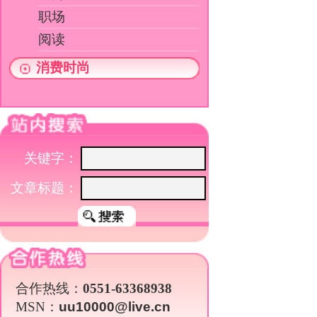
文章标题：
合作热线：
0551-63368938
MSN：
uu10000@live.cn
关于我们
|
英才行动
|
广告服务
|
法律声明
|
代 理 商
Copyright 2026 ©
WWW.UU10000.COM
版权所有：环游旅行网
皖ICP备1
皖公网安备 3401030200