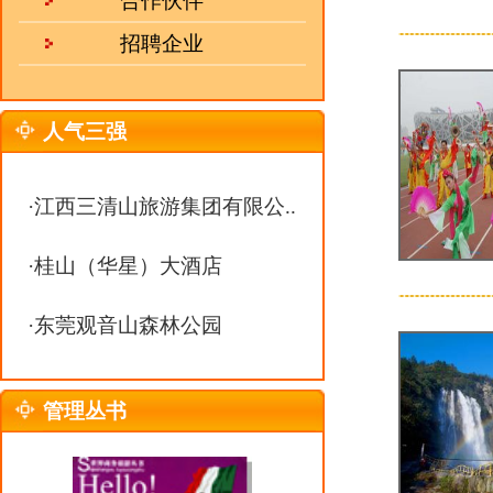
·
东莞观音山森林公园
大别山彩虹
大别山彩虹
西县城和霍
管理丛书
景区方圆40
[全文]
燕子河大峡
燕子河大峡
天堂寨毗邻
350米，河谷
[全文]
热 线：
0551-63368938
邮 箱：
julebu800@163.com
深业半汤御
MSN：
uu10000@live.cn
深业半汤御泉
亩，分综合
区。沐浴半
[全文]