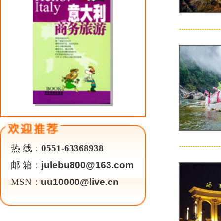
关于我们
|
英才行动
|
广告服务
|
法律声明
|
代 理 商
Copyright 2026 ©
WWW.UU10000.COM
版权所有：环游旅行网
皖ICP备1
皖公网安备 3401030200