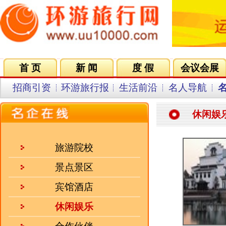
首 页
新 闻
度 假
会议会展
集团VIP
目的地
招商引资
环游旅行报
生活前沿
名人导航
名企在线
同行中心
会员中
休闲娱乐
中国非物质
旅游院校
一、园区概
景点景区
合肥市北城
宾馆酒店
向北1公里处
休闲娱乐
[全文]
合作伙伴
招聘企业
花鼓灯嘉年
2011国家
人气三强
的综合性文
游区，位于蚌
·
江西三清山旅游集团有限公..
[全文]
·
桂山（华星）大酒店